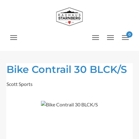
Zum Hauptinhalt springen
0
Bike Contrail 30 BLCK/S
Scott Sports
Bildergalerie überspringen