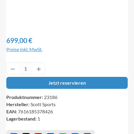
Regulärer Preis:
699,00 €
Preise inkl. MwSt.
Produkt Anzahl: Gib den gewünschten Wert ei
Jetzt reservieren
Produktnummer:
23186
Hersteller:
Scott Sports
EAN:
7616185378426
Lagerbestand:
1