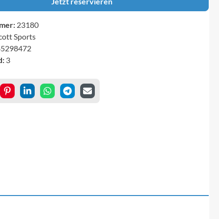
Jetzt reservieren
mer:
23180
cott Sports
85298472
d:
3