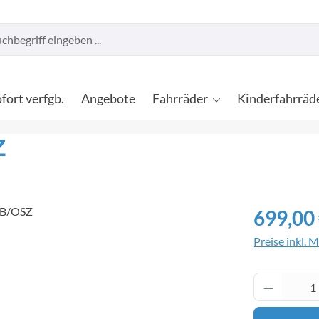
fort verfgb.
Angebote
Fahrräder
Kinderfahrräd
Z
Regulärer Pre
699,00
Preise inkl. 
Produkt 