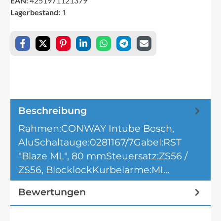
EAN:
4251971121379
Lagerbestand:
1
Beschreibung
Rahmen:CONWAY Intube Bosch,
AluSchaltauge:0281167/7Gabel:RST
"Blaze ML", 80 mmSteuersatz:ZS56 /
ZS56, BlocklockKurbelarme:MI…
Mehr
Bewertungen