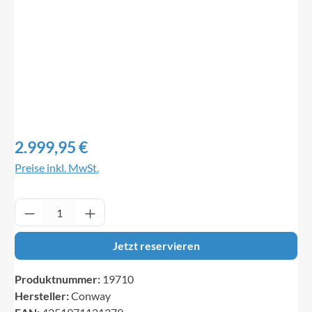
Regulärer Preis:
2.999,95 €
Preise inkl. MwSt.
Produkt Anzahl: Gib den gewünschten Wert ei
Jetzt reservieren
Produktnummer:
19710
Hersteller:
Conway