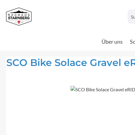
um Hauptinhalt springen
Zur Suche springen
Über uns
So
SCO Bike Solace Gravel eR
Bildergalerie überspringen