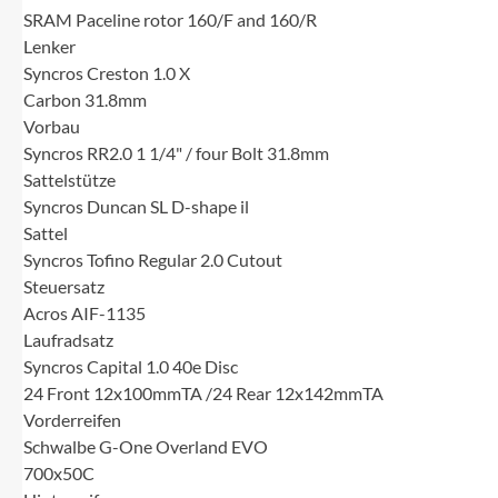
SRAM Paceline rotor 160/F and 160/R
Lenker
Syncros Creston 1.0 X
Carbon 31.8mm
Vorbau
Syncros RR2.0 1 1/4" / four Bolt 31.8mm
Sattelstütze
Syncros Duncan SL D-shape il
Sattel
Syncros Tofino Regular 2.0 Cutout
Steuersatz
Acros AIF-1135
Laufradsatz
Syncros Capital 1.0 40e Disc
24 Front 12x100mmTA /24 Rear 12x142mmTA
Vorderreifen
Schwalbe G-One Overland EVO
700x50C