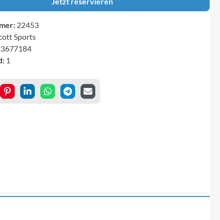
Jetzt reservieren
mer:
22453
cott Sports
23677184
d:
1