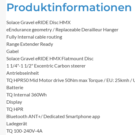
Produktinformationen "
Solace Gravel eRIDE Disc HMX
eEndurance geometry / Replaceable Derailleur Hanger
Fully Internal cable routing
Range Extender Ready
Gabel
Solace Gravel eRIDE HMX Flatmount Disc
1 1/4"-1 1/2" Excentric Carbon steerer
Antriebseinheit
TQ HPR50 Mid Motor drive 50Nm max Torque / EU: 25kmh / 
Batterie
TQ Internal 360Wh
Display
TQ HPR
Bluetooth ANT+/ Dedicated Smartphone app
Ladegerät
TQ 100-240V-4A