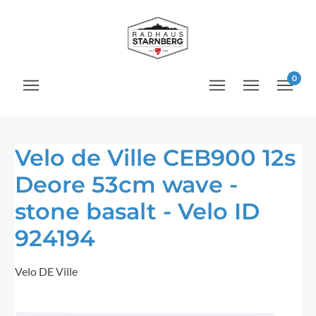
Zum Hauptinhalt springen
0
Velo de Ville CEB900 12s
Deore 53cm wave -
stone basalt - Velo ID
924194
Velo DE Ville