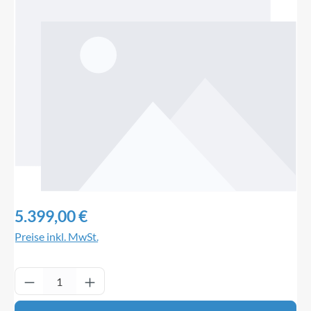
Bildergalerie überspringen
Regulärer Preis:
5.399,00 €
Preise inkl. MwSt.
Produkt Anzahl: Gib den gewünschten Wert ei