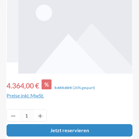
Verkaufspreis:
%
4.364,00 €
Regulärer Preis:
5.455,00 €
(20% gespart)
Preise inkl. MwSt.
Produkt Anzahl: Gib den gewünschten Wert ei
Jetzt reservieren